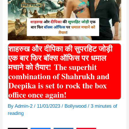
शाहरुख और दीपिका की सुपरहिट जोड़ी
एक बार फिर बॉक्स ऑफिस पर धमाल
मचाने को तैयार! The superhit
combination of Shahrukh and
Deepika is set to rock the box
office once again!
By
Admin-2
/
11/01/2023
/
Bollywood
/
3 minutes of
reading