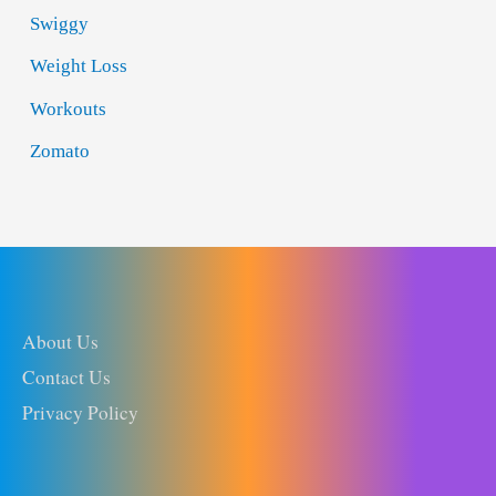
Swiggy
Weight Loss
Workouts
Zomato
About Us
Contact Us
Privacy Policy