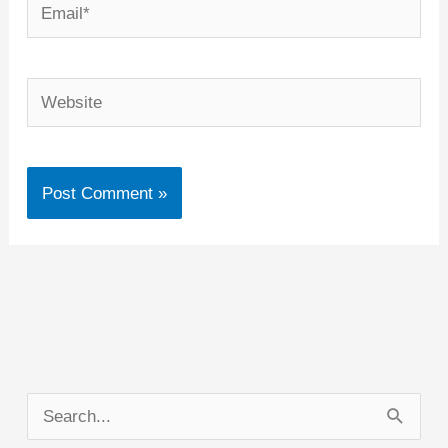
Email*
Website
S
e