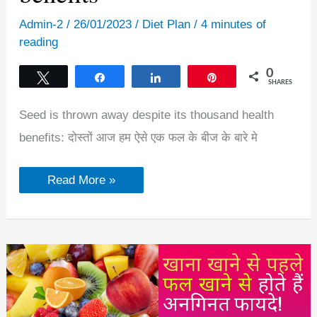
Admin-2
/
26/01/2023
/
Diet Plan
/
4 minutes of
reading
0
Tweet
Share
Share
Pin
SHARES
Seed is thrown away despite its thousand health
benefits: दोस्तों आज हम ऐसे एक फल के बीज के बारे मे
स्वास्थ्य
Read More »
से
जुड़े
हजारों
फायदों
के
बावजूद
इस
बीज
को
कचरा
समझ