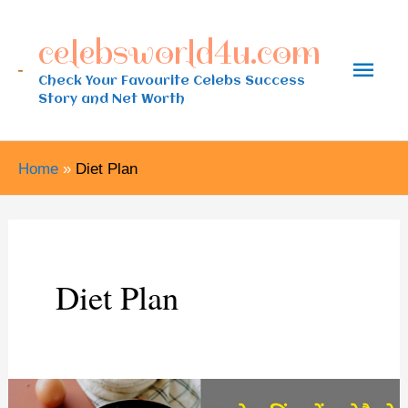
Skip
celebsworld4u.com
to
Main
content
Check Your Favourite Celebs Success
Story and Net Worth
Men
Home
Diet Plan
Diet Plan