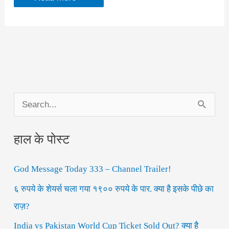
do
celebrities
keep
their
bodies
in
shape?
जानिए
इसके
पीछे
का
S
सीक्रेट!
e
हाल के पोस्ट
a
r
God Message Today 333 – Channel Trailer!
c
h
६ रुपये के शेयर्स चला गया १९०० रुपये के पार. क्या है इसके पीछे का
f
राज़?
o
India vs Pakistan World Cup Ticket Sold Out? क्या है