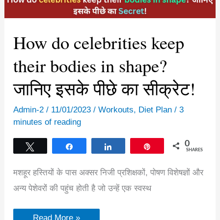
of
eating
fruits
before
How do celebrities keep
meals?
their bodies in shape?
जानिए इसके पीछे का सीक्रेट!
Admin-2
/
11/01/2023
/
Workouts
,
Diet Plan
/
3
minutes of reading
0
Tweet
Share
Share
Pin
SHARES
मशहूर हस्तियों के पास अक्सर निजी प्रशिक्षकों, पोषण विशेषज्ञों और
अन्य पेशेवरों की पहुंच होती है जो उन्हें एक स्वस्थ
How
Read More »