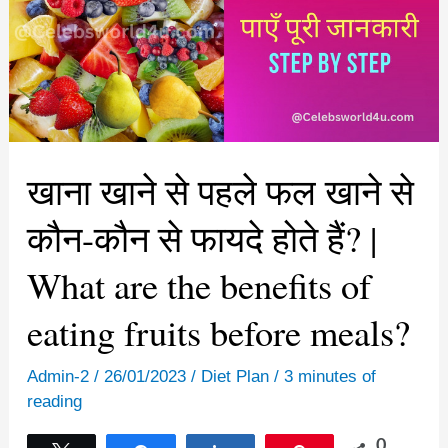
कर
फेंक
दिया
जाता
है!
| Seed
is
thrown
away
despite
खाना खाने से पहले फल खाने से
its
thousand
health
कौन-कौन से फायदे होते हैं? |
benefits
What are the benefits of
eating fruits before meals?
Admin-2
/
26/01/2023
/
Diet Plan
/
3 minutes of
reading
0