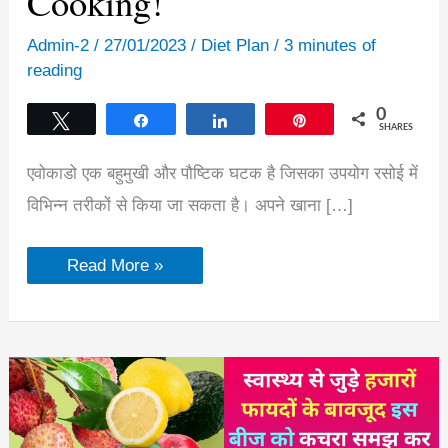
Cooking!
Admin-2
/
27/01/2023
/
Diet Plan
/
3 minutes of
reading
0
Tweet
Share
Share
Pin
SHARES
एवोकाडो एक बहुमुखी और पौष्टिक घटक है जिसका उपयोग रसोई में
विभिन्न तरीकों से किया जा सकता है। अपने खाना […]
अपने
Read More »
कुकिंग
में
एवोकैडो
का
उपयोग
करने
के
10
रचनात्मक
तरीके!