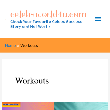
Skip
celebsworld4u.com
to
Main
content
Check Your Favourite Celebs Success
Story and Net Worth
Men
Home
Workouts
Workouts