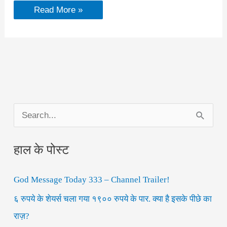
How
Read More »
do
celebrities
keep
their
bodies
in
shape?
जानिए
इसके
पीछे
का
S
सीक्रेट!
e
हाल के पोस्ट
a
r
God Message Today 333 – Channel Trailer!
c
h
६ रुपये के शेयर्स चला गया १९०० रुपये के पार. क्या है इसके पीछे का
f
राज़?