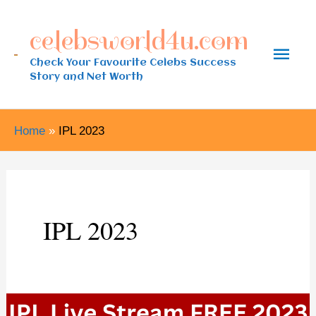
Skip
celebsworld4u.com
to
Main
content
Check Your Favourite Celebs Success
Story and Net Worth
Men
Home
IPL 2023
IPL 2023