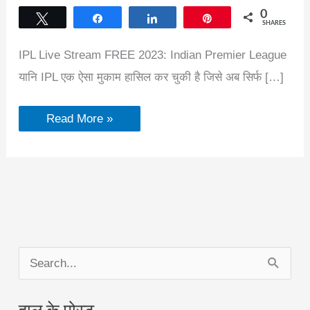
0
Tweet
Share
Share
Pin
SHARES
IPL Live Stream FREE 2023: Indian Premier League
यानि IPL एक ऐसा मुकाम हासिल कर चुकी है जिसे अब सिर्फ […]
Good
Read More »
News
For
Cricket
Lovers
|
IPL
Live
Stream
FREE
2023
S
e
हाल के पोस्ट
a