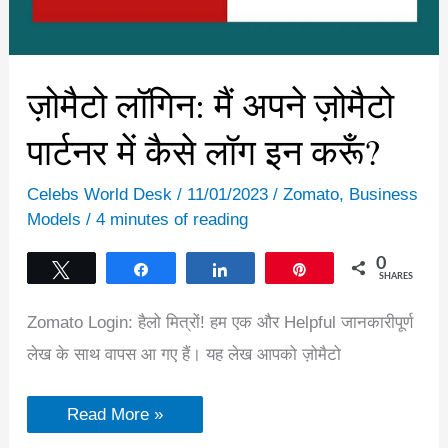
ज़ोमैटो लॉगिन: मैं अपने ज़ोमैटो
पार्टनर में कैसे लॉग इन करूँ?
Celebs World Desk
/
11/01/2023
/
Zomato
,
Business
Models
/
4 minutes of reading
0
Tweet
Share
Share
Pin
SHARES
Zomato Login: हैलो मित्रों! हम एक और Helpful जानकारीपूर्ण
लेख के साथ वापस आ गए हैं। यह लेख आपको ज़ोमैटो
ज़ोमैटो
Read More »
लॉगिन:
मैं