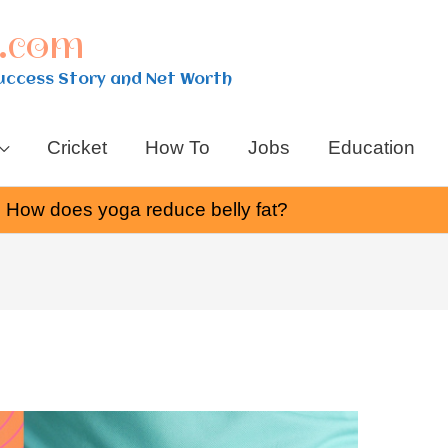
u.com
uccess Story and Net Worth
Cricket
How To
Jobs
Education
 है? How does yoga reduce belly fat?