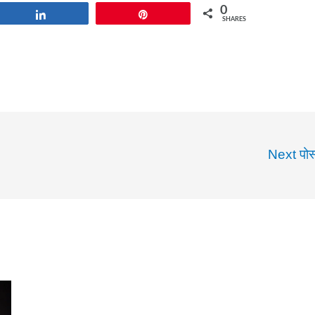
0
Share
Pin
SHARES
Next पोस