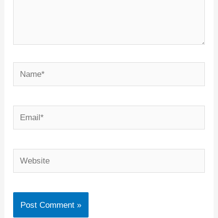
Name*
Email*
Website