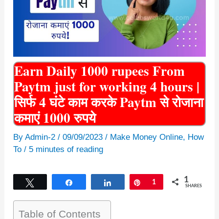
Earn Daily 1000 rupees From
Paytm just for working 4 hours |
सिर्फ 4 घंटे काम करके Paytm से रोजाना
कमाएं 1000 रुपये
By
Admin-2
/
09/09/2023
/
Make Money Online
,
How
To
/
5 minutes of reading
1
Tweet
Share
Share
Pin
1
SHARES
Table of Contents