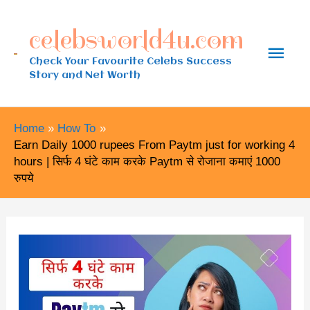
Skip
celebsworld4u.com
to
Main
content
Check Your Favourite Celebs Success
Story and Net Worth
Men
Home
How To
Earn Daily 1000 rupees From Paytm just for working 4
hours | सिर्फ 4 घंटे काम करके Paytm से रोजाना कमाएं 1000
रुपये