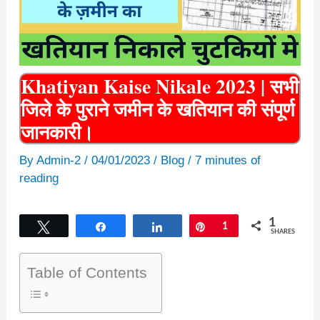
Khatiyan Kaise Nikale 2023 | सभी
जिले के पुराने जमीन के खतियान की संपूर्ण
जानकारी।
By
Admin-2
/
04/01/2023
/
Blog
/
7 minutes of
reading
1
Tweet
Share
Share
Pin
1
SHARES
Table of Contents