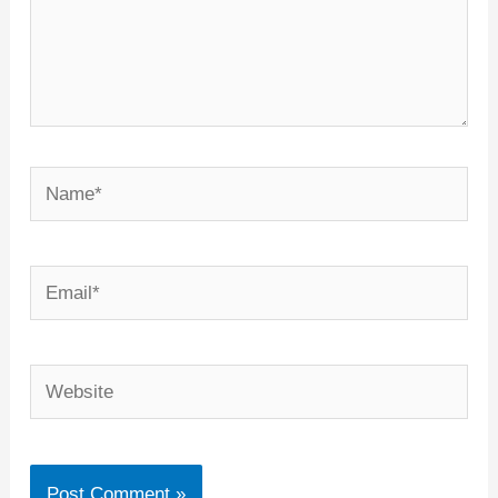
Name*
Email*
Website