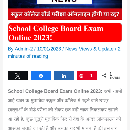
School College Board Exam
Online 2023!
By
Admin-2
/
10/01/2023
/
News Views & Update
/
2
minutes of reading
1
Tweet
Share
Share
Pin
1
SHARES
School College Board Exam Online 2023:
अभी -अभी
आई खबर के मुताबिक स्कूल और कॉलेज मे पढ़ने वाले छात्र-
छात्राओं के बोर्ड परीक्षा को लेकर एक बड़ी खबर निकलकर सामने
आ रही है. कुछ सूत्रों मुताबिक फिर से देश के अन्दर लॉकडाउन की
आसंका जताई जा रही है और उनका यह भी मानना है की इस बार