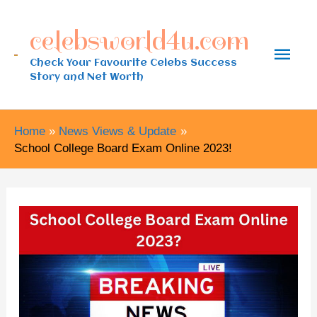
Skip
celebsworld4u.com
to
Main
content
Check Your Favourite Celebs Success
Story and Net Worth
Men
Home
News Views & Update
School College Board Exam Online 2023!