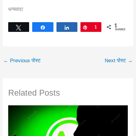
धन्यवाद!
1
Tweet
Share
Share
Pin
1
SHARES
←
Previous पोस्ट
Next पोस्ट
→
Related Posts